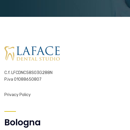
C.f. LFCDNC58S03G288N
P.iva 01088650807
Privacy Policy
Bologna