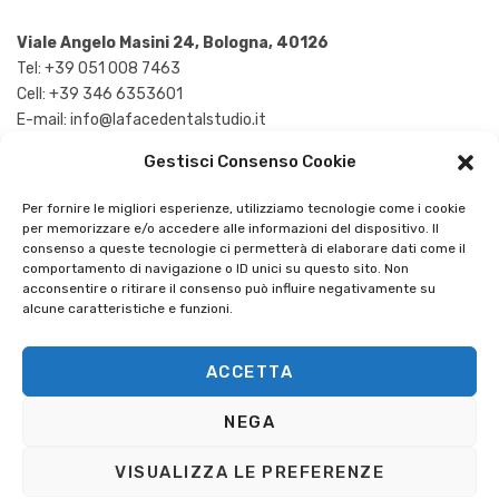
Viale Angelo Masini 24, Bologna, 40126
Tel:
+39 051 008 7463
Cell:
+39 346 6353601
E-mail:
info@lafacedentalstudio.it
Gestisci Consenso Cookie
Per fornire le migliori esperienze, utilizziamo tecnologie come i cookie
Orari
per memorizzare e/o accedere alle informazioni del dispositivo. Il
consenso a queste tecnologie ci permetterà di elaborare dati come il
comportamento di navigazione o ID unici su questo sito. Non
acconsentire o ritirare il consenso può influire negativamente su
Lunedì – Mercoledì:
11.00 – 19.00
alcune caratteristiche e funzioni.
Martedì – Giovedì – Venerdì:
09.00 – 17.00
Sabato:
Chiuso
ACCETTA
Domenica:
Chiuso
NEGA
VISUALIZZA LE PREFERENZE