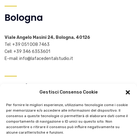
Bologna
Viale Angelo Masini 24, Bologna, 40126
Tel:
+39 051 008 7463
Cell:
+39 346 6353601
E-mail:
info@lafacedentalstudio.it
Orari
Gestisci Consenso Cookie
Per fornire le migliori esperienze, utilizziamo tecnologie come i cookie
Lunedì – Mercoledì:
11.00 – 19.00
per memorizzare e/o accedere alle informazioni del dispositivo. Il
Martedì – Giovedì – Venerdì:
09.00 – 17.00
consenso a queste tecnologie ci permetterà di elaborare dati come il
Sabato:
Chiuso
comportamento di navigazione o ID unici su questo sito. Non
acconsentire o ritirare il consenso può influire negativamente su
Domenica:
Chiuso
alcune caratteristiche e funzioni.