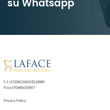
su Whatsapp
C.f. LFCDNC58S03G288N
P.iva 01088650807
Privacy Policy